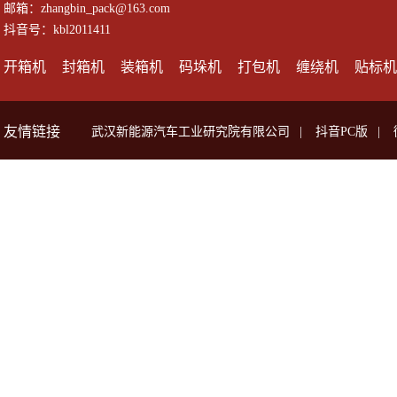
邮箱：zhangbin_pack@163.com
抖音号：kbl2011411
开箱机
封箱机
装箱机
码垛机
打包机
缠绕机
贴标机
友情链接
武汉新能源汽车工业研究院有限公司
|
抖音PC版
|