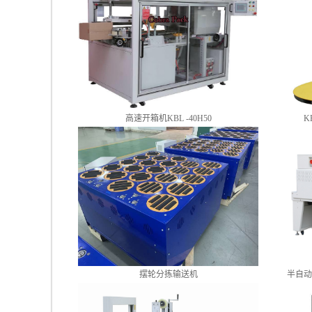
高速开箱机KBL -40H50
K
摆轮分拣输送机
半自动L