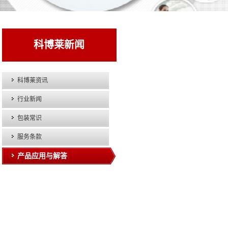
科博莱新闻
科博莱资讯
行业新闻
包装常识
服务条款
产品应用与解答