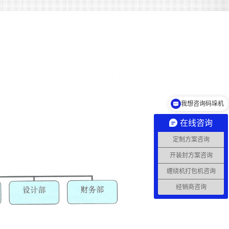
我想咨询码垛机
在线咨询
定制方案咨询
开装封方案咨询
缠绕机打包机咨询
经销商咨询