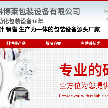
科博莱包装设备有限公司
动化包装设备16年
设计 销售 生产为一体的包装设备源头厂家
科博莱产品
解决方案
科博莱新闻