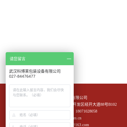
请您留言
武汉科博莱包装设备有限公司
027-84476477
武汉科博莱包装设备有限公司
地址:武汉市经济技术开发区经开大道88号B102
电话： 027-84476400 18071028058
网址；www.kebolai.com.cn
邮箱：zhangbin_pack@163.com