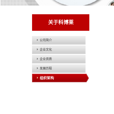
关于科博莱
公司简介
企业文化
企业资质
发展历程
组织架构