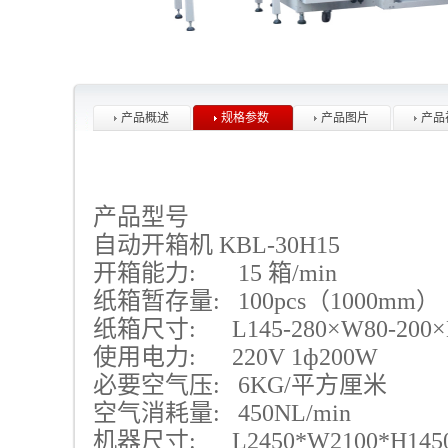
产品概述
规格参数
产品图片
产品
产品型号
自动
开箱机
KBL-30H15
开箱能力:
15
箱
/min
纸箱暂存量:
100pcs
（
1000mm
）
纸箱尺寸:
L145-280×W80-200
使用电力:
220V 1ф200W
必要空气压:
6KG/
平方厘米
空气消耗量:
450NL/min
机器尺寸:
L2450*W2100*H14