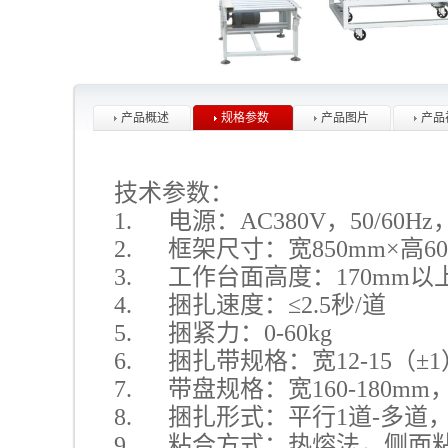
产品概述
规格参数
产品图片
产品
技术参数：
1. 电源：AC380V，50/60Hz，
2. 框架尺寸：宽850mm×高6
3. 工作台面高度：
170mm
以
4. 捆扎速度：≤2.5秒
/
道
5. 捆紧力：0-60kg
6. 捆扎带规格：宽12-15（±
7. 带盘规格：宽160-180mm，
8. 捆扎形式：平行
1
道
-
多道
9. 粘合方式：热熔法，侧面粘